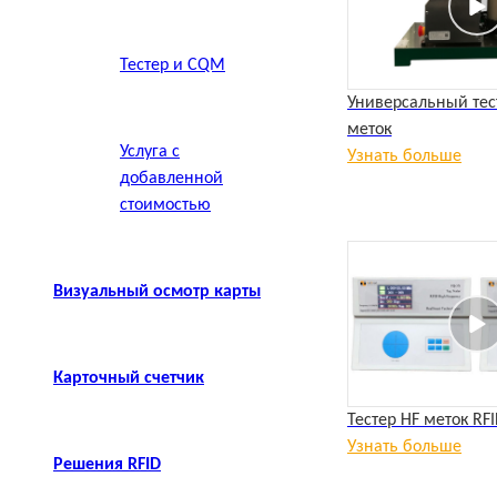
Тестер и CQM
Универсальный тест
меток
Услуга с
Узнать больше
добавленной
стоимостью
Визуальный осмотр карты
Карточный счетчик
Тестер HF меток RF
Узнать больше
Решения RFID