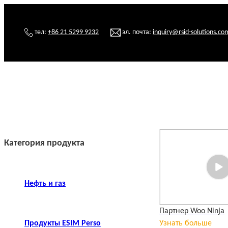
тел:
+86 21 5299 9232
эл. почта:
inquiry@rsid-solutions.co
Категория продукта
Нефть и газ
Партнер Woo Ninja
Продукты ESIM Perso
Узнать больше