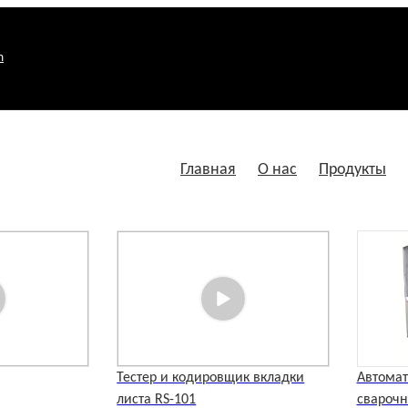
m
Главная
О нас
Продукты
Тестер и кодировщик вкладки
Автомат
листа RS-101
свароч