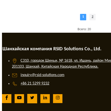
1
2
Всего: 20
Шанхайская компания RSID Solutions Co., Ltd.
C310, городок Шиньи, № 1618, ул. Ишань, район Ми
201103, Шанхай, Китайская Народная Республика.
inquiry@rsid-solutions.com
+86 21 5299 9232