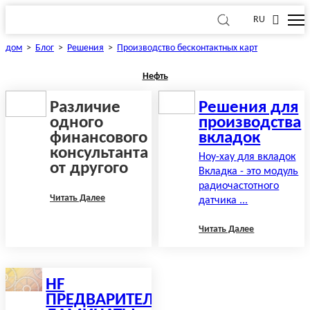
RU
дом
>
Блог
>
Решения
>
Производство бесконтактных карт
Нефть
Различие
Решения для
одного
производства
финансового
вкладок
консультанта
Ноу-хау для вкладок
от другого
Вкладка - это модуль
радиочастотного
Читать Далее
датчика ...
Читать Далее
HF
ПРЕДВАРИТЕЛЬНЫЕ