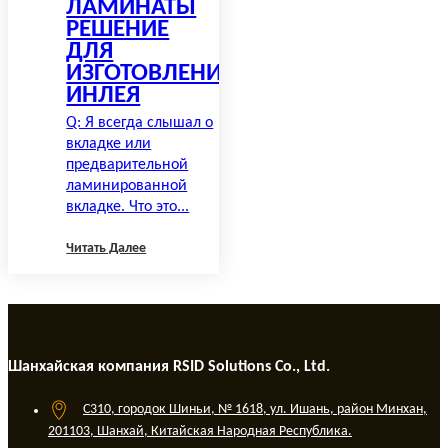
ЛАМИНАТЫ
РЕШЕНИЕ
ДЛЯ
ИЗГОТОВЛЕНИЯ
ИНЛЕЯ
Q: Я всегда слышал о
вкладке или
предварительной
ламинированной
вкладке. Что это...
Читать Далее
Шанхайская компания RSID Solutions Co., Ltd.
C310, городок Шиньи, № 1618, ул. Ишань, район Минхан,
201103, Шанхай, Китайская Народная Республика.