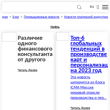
RU
дом
>
Блог
>
Промышленные новости
>
Новости платежной индустрии
Нефть
Различие
Топ-6
одного
глобальных
финансового
тенденций в
консультанта
производстве
от другого
карт и
персонализац
на 2023 год
Читать Далее
Эта новость
цитируется из блога
ICMA Миссия
мировой отрасли
производства и пер...
Читать Далее