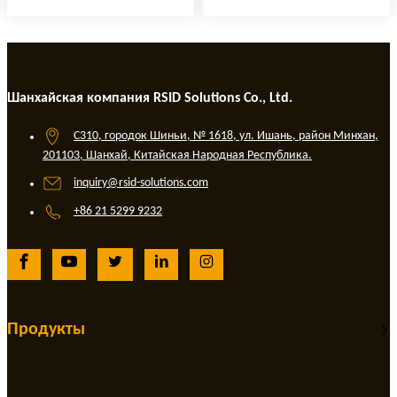
Шанхайская компания RSID Solutions Co., Ltd.
C310, городок Шиньи, № 1618, ул. Ишань, район Минхан,
201103, Шанхай, Китайская Народная Республика.
inquiry@rsid-solutions.com
+86 21 5299 9232
Продукты