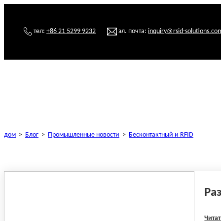
тел:
+86 21 5299 9232
эл. почта:
inquiry@rsid-solutions.co
дом
>
Блог
>
Промышленные новости
>
Бесконтактный и RFID
Ра
Читат